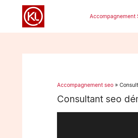
Aller
au
Accompagnement 
contenu
Accompagnement seo
»
Consul
Consultant seo d