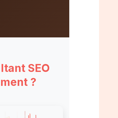
ltant
SEO
ement ?