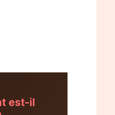
t
est-il