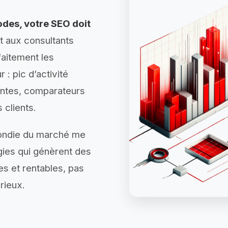
des, votre SEO doit
 aux consultants
faitement les
 : pic d’activité
entes, comparateurs
 clients.
ondie du marché me
gies qui génèrent des
s et rentables, pas
rieux.