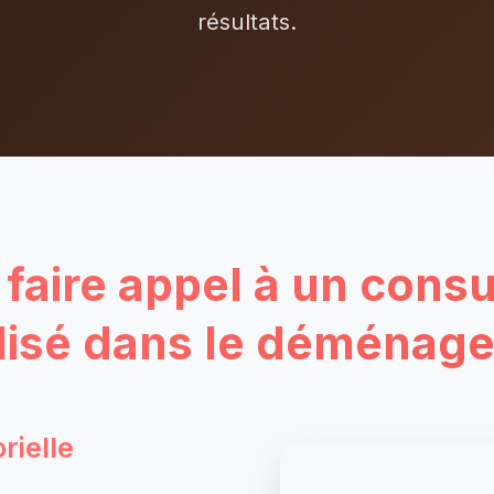
résultats.
faire appel à un consu
lisé dans le déménag
rielle