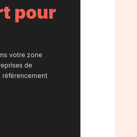
t pour
ns votre zone
reprises de
n référencement