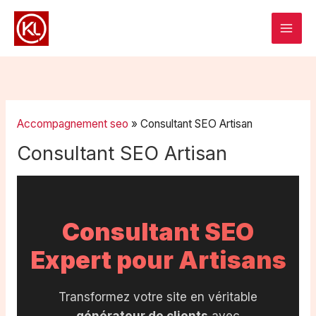
Aller
au
contenu
Accompagnement seo
»
Consultant SEO Artisan
Consultant SEO Artisan
Consultant SEO
Expert pour Artisans
Transformez votre site en véritable
générateur de clients
avec