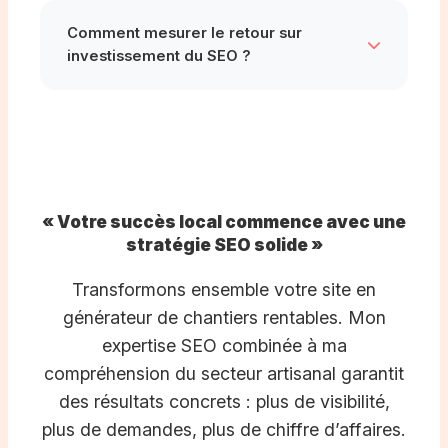
investissement rapidement rentabilisé : un
initial (1h), je gère l’intégralité de votre SEO :
Comment mesurer le retour sur
seul nouveau client par mois couvre
optimisations techniques, création de
investissement du SEO ?
largement ces frais !
contenu, netlinking. Vous recevez un rapport
mensuel avec vos résultats. Votre seule
Je mets en place un
tracking précis
:
tâche : répondre aux nouveaux clients qui
nombre de visiteurs, demandes de devis,
vous contactent !
appels téléphoniques générés par le site.
Vous voyez exactement combien de
prospects le SEO vous apporte chaque
« Votre succès local commence avec une
mois. Mes clients constatent généralement
stratégie SEO solide »
un ROI de 300 à 500% la première année.
Transformons ensemble votre site en
générateur de chantiers rentables. Mon
expertise SEO combinée à ma
compréhension du secteur artisanal garantit
des résultats concrets : plus de visibilité,
plus de demandes, plus de chiffre d’affaires.